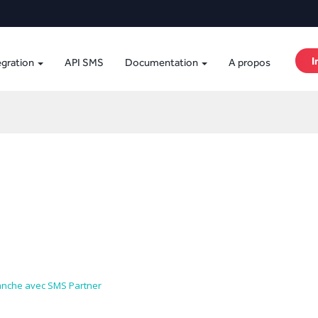
I
égration
API SMS
Documentation
A propos
nche avec SMS Partner