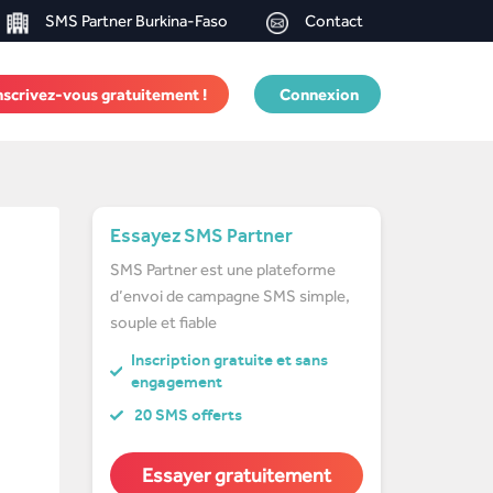
SMS Partner Burkina-Faso
Contact
nscrivez-vous gratuitement !
Connexion
Essayez SMS Partner
SMS Partner est une plateforme
d’envoi de campagne SMS simple,
souple et fiable
Inscription gratuite et sans
engagement
20 SMS offerts
Essayer gratuitement