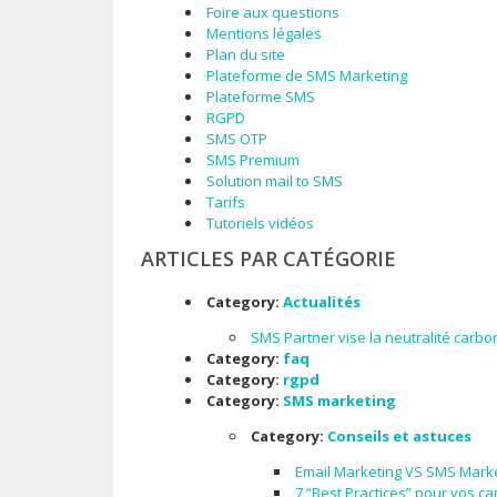
Foire aux questions
Mentions légales
Plan du site
Plateforme de SMS Marketing
Plateforme SMS
RGPD
SMS OTP
SMS Premium
Solution mail to SMS
Tarifs
Tutoriels vidéos
ARTICLES PAR CATÉGORIE
Category:
Actualités
SMS Partner vise la neutralité carb
Category:
faq
Category:
rgpd
Category:
SMS marketing
Category:
Conseils et astuces
Email Marketing VS SMS Market
7 “Best Practices” pour vos 