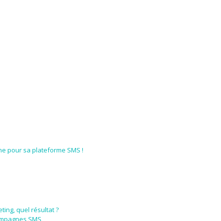
one pour sa plateforme SMS !
ing, quel résultat ?
campagnes SMS