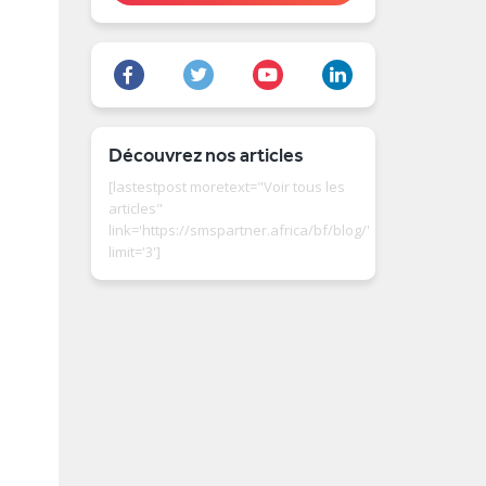
Découvrez nos articles
[lastestpost moretext="Voir tous les
articles"
link='https://smspartner.africa/bf/blog/'
limit='3']