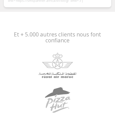
link='https://smspartner.africa/bf/blog/' limit='3']
Et + 5.000 autres clients nous font
confiance