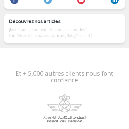
Découvrez nos articles
[lastestpost moretext="Voir tous les articles"
link='https://smspartner.africa/bj/blog/' limit='3']
Et + 5.000 autres clients nous font
confiance