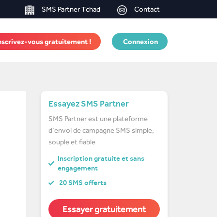
SMS Partner Tchad
Contact
nscrivez-vous gratuitement !
Connexion
Essayez SMS Partner
SMS Partner est une plateforme
d’envoi de campagne SMS simple,
souple et fiable
Inscription gratuite et sans
engagement
20 SMS offerts
Essayer gratuitement