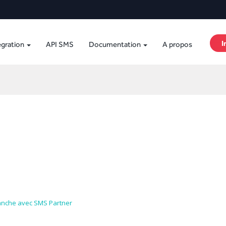
I
égration
API SMS
Documentation
A propos
nche avec SMS Partner