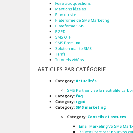
Foire aux questions
Mentions légales
Plan du site
Plateforme de SMS Marketing
Plateforme SMS
RGPD
SMS OTP
SMS Premium
Solution mail to SMS
Tarifs
Tutoriels vidéos
ARTICLES PAR CATÉGORIE
Category:
Actualités
SMS Partner vise la neutralité carb
Category:
faq
Category:
rgpd
Category:
SMS marketing
Category:
Conseils et astuces
Email Marketing VS SMS Market
7 “Best Practices” pour vos 