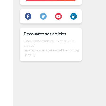
Découvrez nos articles
[lastestpost moretext="Voir tous les
articles"
link='https://smspartner.africa/td/blog/'
limit='3']