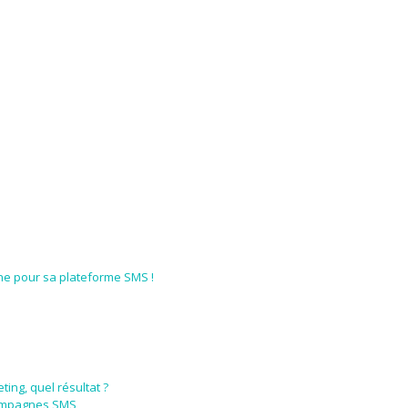
one pour sa plateforme SMS !
ing, quel résultat ?
campagnes SMS