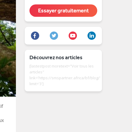
Essayer gratuitement
Découvrez nos articles
[lastestpost moretext="Voir tous les
articles"
link='https://smspartner.africa/bf/blog/'
limit='3']
if
ux