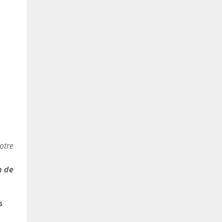
otre
n de
s