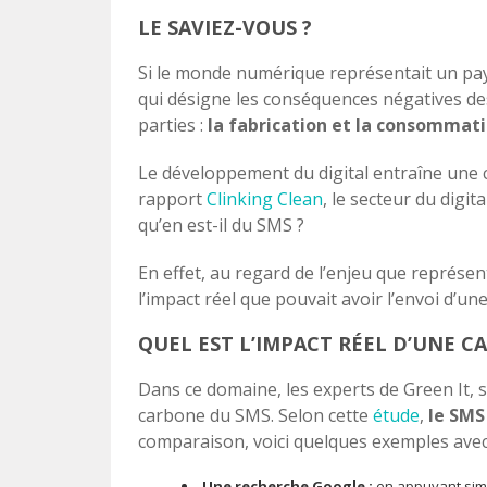
LE SAVIEZ-VOUS ?
Si le monde numérique représentait un pays,
qui désigne les conséquences négatives de
parties :
la fabrication et la consommati
Le développement du digital entraîne une c
rapport
Clinking Clean
, le secteur du dig
qu’en est-il du SMS ?
En effet, au regard de l’enjeu que représen
l’impact réel que pouvait avoir l’envoi d’
QUEL EST L’IMPACT RÉEL D’UNE C
Dans ce domaine, les experts de Green It, 
carbone du SMS. Selon cette
étude
,
le SM
comparaison, voici quelques exemples avec d
Une recherche Google :
en appuyant simp