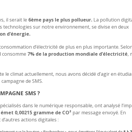
 il serait le
6ème pays le plus pollueur.
La pollution digit
s technologies sur notre environnement, se divise en deux
on d’énergie.
onsommation d’électricité de plus en plus importante. Selon
ital consomme
7% de la production mondiale d’électricité
, 
te le climat actuellement, nous avons décidé d’agir en étudia
une campagne de SMS.
AMPAGNE SMS ?
spécialisés dans le numérique responsable, ont analysé l’imp
S émet
0,00215 gramme de CO²
par message envoyé. En
’autres actions digitales :
lement sur le bouton « Rechercher », nous émettons l’équivalent de
5 à 7