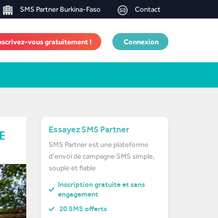
SMS Partner Burkina-Faso
Contact
nscrivez-vous gratuitement !
Connexion
Essayez SMS Partner
E
SMS Partner est une plateforme
d’envoi de campagne SMS simple,
souple et fiable
Inscription gratuite et sans
engagement
20 SMS offerts