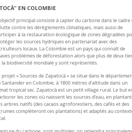
PATOCÀ” EN COLOMBIE
objectif principal consiste à capter du carbone dans le cadre
 lutte contre les dérèglements climatiques, mais aussi de
rticiper à la restauration écologique de zones dégradées p
otéger les sources hydriques en partenariat avec des
riculteurs locaux. La Colombie est un pays qui connaît de
aves problèmes de déforestation alors que plus de deux tie
 la biodiversité mondiale y sont représentés.
 projet « Sources de Zapatocà » se situe dans le départeme
 Santander en Colombie, à 1800 mètres d’altitude dans un
imat tropical sec. Zapatocà est un petit village rural. Le but e
arborer les zones où naissent les sources d’eau, en plantant
s arbres natifs (des cacaos agroforestiers, des cafés et des
rumes compléteront ces plantations) et adaptés au context
cal.
 capture du carbone, sont multiples; on retiendra principale