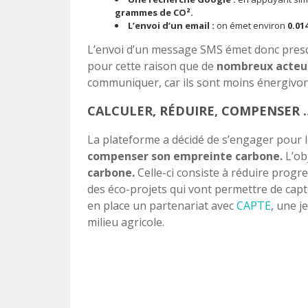
grammes de CO².
L’envoi d’un email :
on émet environ
0.01
L’envoi d’un message SMS émet donc pre
pour cette raison que de
nombreux acteur
communiquer, car ils sont moins énergivor
CALCULER, RÉDUIRE, COMPENSER 
La plateforme a décidé de s’engager pour le
compenser son empreinte carbone.
L’obj
carbone.
Celle-ci consiste à réduire progr
des éco-projets qui vont permettre de capte
en place un partenariat avec
C
APTE
, une j
milieu agricole.