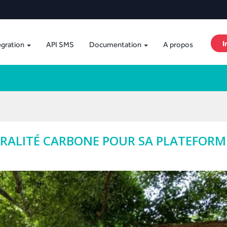
I
égration
API SMS
Documentation
A propos
TRALITÉ CARBONE POUR SA PLATEFORM