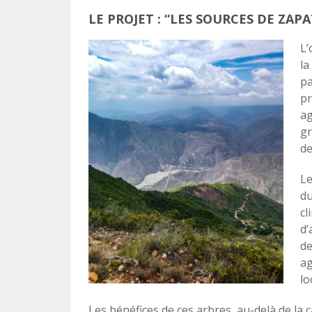
LE PROJET : “LES SOURCES DE ZA
L’
la
pa
pr
ag
gr
de
Le
du
cl
d’
de
ag
lo
Les bénéfices de ces arbres, au-delà de la