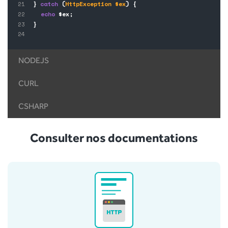
}
catch
(
HttpException $ex
) {
echo
$ex;
}
NODEJS
CURL
CSHARP
Consulter nos documentations