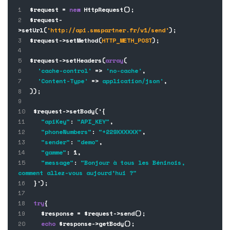
$request =
new
HttpRequest();
$request-
>setUrl(
'http://api.smspartner.fr/v1/send'
);
$request->setMethod(
HTTP_METH_POST
);
$request->setHeaders(
array
(
'cache-control'
=>
'no-cache'
,
'Content-Type'
=>
application/json'
,
));
$request->setBody('{
"apiKey"
:
"API_KEY"
,
"phoneNumbers"
:
"+229XXXXXX"
,
"sender"
:
"demo"
,
"gamme"
: 1,
"message"
:
"Bonjour à tous les Béninois,
comment allez-vous aujourd’hui ?"
}');
try
{
$response = $request->send();
echo
$response->getBody();