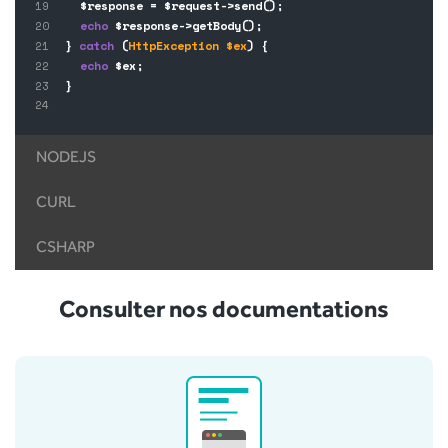
$response = $request->send();
echo
$response->getBody();
}
catch
(
HttpException $ex
) {
echo
$ex;
}
NODEJS
CURL
CSHARP
Consulter nos documentations