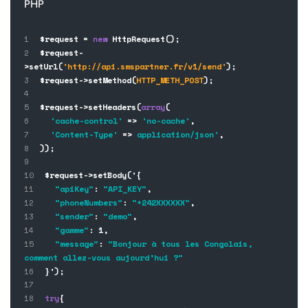
PHP
$request =
new
HttpRequest();
$request-
>setUrl(
'http://api.smspartner.fr/v1/send'
);
$request->setMethod(
HTTP_METH_POST
);
$request->setHeaders(
array
(
'cache-control'
=>
'no-cache'
,
'Content-Type'
=>
application/json'
,
));
$request->setBody('{
"apiKey"
:
"API_KEY"
,
"phoneNumbers"
:
"+242XXXXXX"
,
"sender"
:
"demo"
,
"gamme"
: 1,
"message"
:
"Bonjour à tous les Congolais,
comment allez-vous aujourd’hui ?"
}');
try
{