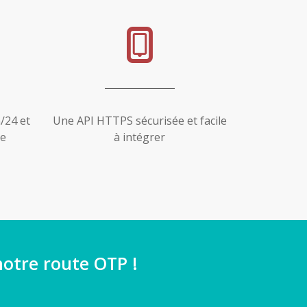
/24 et
Une API HTTPS sécurisée et facile
de
à intégrer
notre route OTP !