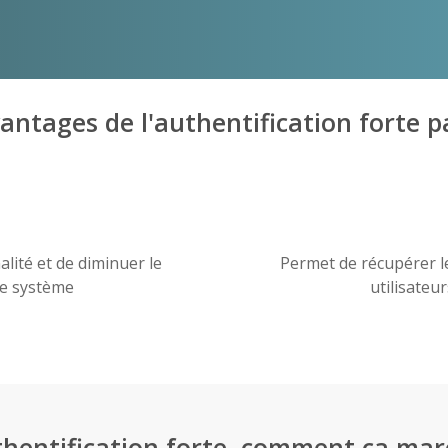
vantages de l'authentification forte 
alité et de diminuer le
Permet de récupérer l
re système
utilisateu
uthentification forte, comment ça mar