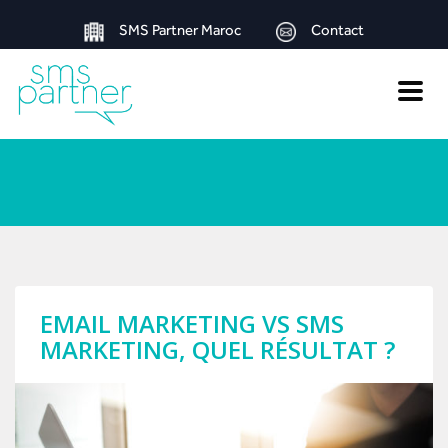
SMS Partner Maroc
Contact
Toggle
naviga
EMAIL MARKETING VS SMS
MARKETING, QUEL RÉSULTAT ?