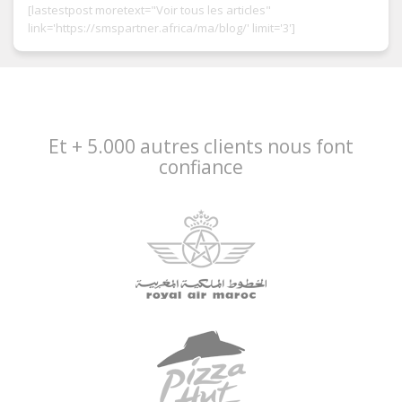
[lastestpost moretext="Voir tous les articles"
link='https://smspartner.africa/ma/blog/' limit='3']
Et + 5.000 autres clients nous font
confiance