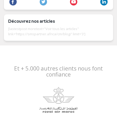
Découvrez nos articles
[lastestpost moretext="Voir tous les articles"
link='https://smspartner.africa/cm/blog/' limit='3']
Et + 5.000 autres clients nous font
confiance