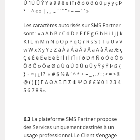
Ù 1Ú Û Ý Ÿ á â ã ê ë í î ï ð ó ô õ ú û µ ý ÿ ç Þ
° ¨ ^ « » | ‚ „ … ‘ ‘ “ ” • – — ´ ` »
Les caractères autorisés sur SMS Partner
sont : « a A b B c C d D e E f F g G h H i I j J k
K l L m M n N o O p P q Q r R s S t T u U v V
w W x X y Y z Z à À á Á â Â ã Ã ä Ä å Å æ Æ ç
Ç è È ê Ê ë Ë é É ì Ì í Í î Î ï Ï ð Ð ñ Ñ ò Ò ó Ó ô
Ô õ Õ ö Ö ø Ø ù Ù ú Ú û Û ü Ü ÿ Ÿ ý Ý Þ ß {
} ~ ¤ ¡ ¿ ! ? » # $ % & ‘ ^ * + – _ , . / : ; < = > §
@ ( ) [ ] Γ Δ Θ Λ Ξ Π Σ Φ Ψ Ω € £ ¥ 0 1 2 3 4
5 6 7 8 9».
6.3
La plateforme SMS Partner propose
des Services uniquement destinés à un
usage professionnel. Le Client s’engage