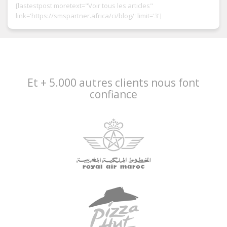
[lastestpost moretext="Voir tous les articles"
link='https://smspartner.africa/ci/blog/' limit='3']
Et + 5.000 autres clients nous font
confiance